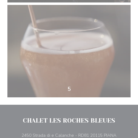
5
CHALET LES ROCHES BLEUES
((opent in 
2450 Strada di e Calanche - RD81 20115 PIANA