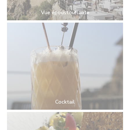
Vue époustouflante
Cocktail