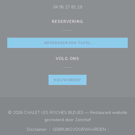
04 95 27 81 19
RESERVERING
RESERVEER EEN TAFEL
VOLG ONS
NIEUWSBRIEF
© 2026 CHALET LES ROCHES BLEUES — Restaurant website
((opent in een nieuw ve
gecreëerd door
Zenchef
Disclaimer
GEBRUIKSVOORWAARDEN
((opent in een nieuw venster))
((opent in een nieuw venster