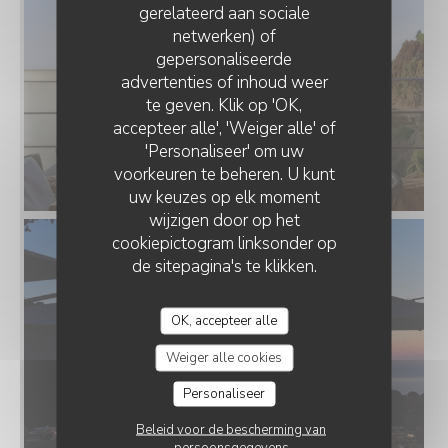
gerelateerd aan sociale
netwerken) of
gepersonaliseerde
advertenties of inhoud weer
te geven. Klik op 'OK,
accepteer alle', 'Weiger alle' of
'Personaliseer' om uw
voorkeuren te beheren. U kunt
Vue époustouflante
uw keuzes op elk moment
wijzigen door op het
cookiepictogram linksonder op
de sitepagina's te klikken.
OK, accepteer alle
Weiger alle cookies
Personaliseer
Beleid voor de bescherming van
persoonsgegevens