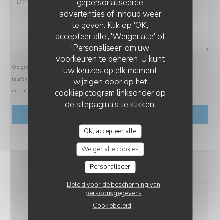
gepersonaliseerde
advertenties of inhoud weer
te geven. Klik op 'OK,
accepteer alle', 'Weiger alle' of
'Personaliseer' om uw
voorkeuren te beheren. U kunt
Op grond van de privacywetgeving heeft u het recht om u af te melden voor
uw keuzes op elk moment
telefonische marketing via het Bel-me-niet Register:
bel-me-niet.nl
. Voor meer
wijzigen door op het
cookiepictogram linksonder op
informatie over hoe wij uw gegevens verwerken, zie ons
privacybeleid
.
de sitepagina's te klikken.
OK, accepteer alle
Weiger alle cookies
Personaliseer
Beleid voor de bescherming van
persoonsgegevens
ALGEMENE
Cookiebeleid