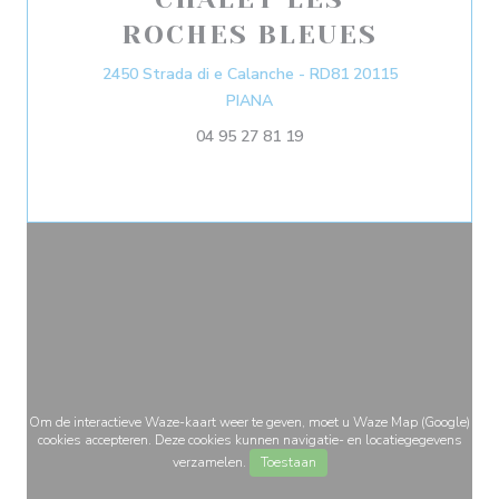
ROCHES BLEUES
2450 Strada di e Calanche - RD81 20115
((opent in een nieuw venster))
PIANA
04 95 27 81 19
Om de interactieve Waze-kaart weer te geven, moet u Waze Map (Google)
cookies accepteren. Deze cookies kunnen navigatie- en locatiegegevens
verzamelen.
Toestaan