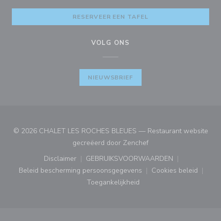
RESERVEER EEN TAFEL
VOLG ONS
NIEUWSBRIEF
© 2026 CHALET LES ROCHES BLEUES — Restaurant website
((opent in een nieuw ve
gecreëerd door
Zenchef
Disclaimer
GEBRUIKSVOORWAARDEN
((opent in een nieuw venster))
((opent in een nieuw venster
Beleid bescherming persoonsgegevens
Cookies beleid
((opent in een nieuw venster))
((opent in ee
Toegankelijkheid
((opent in een nieuw venster))