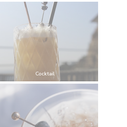
Cocktail