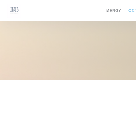
Πίνακας διαχείρισης "Μπισκότων" (Cookies)
ΜΕΝΟΎ
ΦΩ