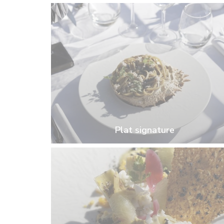
Plat signature