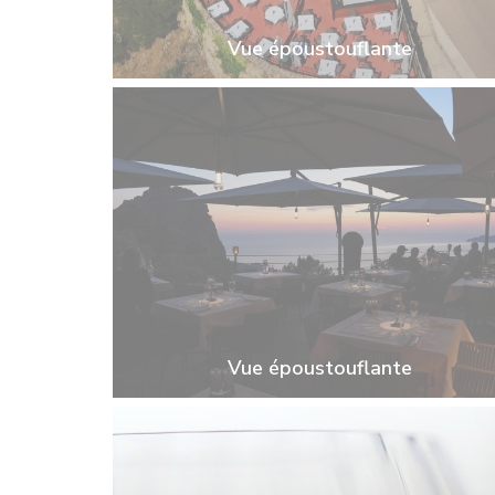
Vue époustouflante
Vue époustouflante