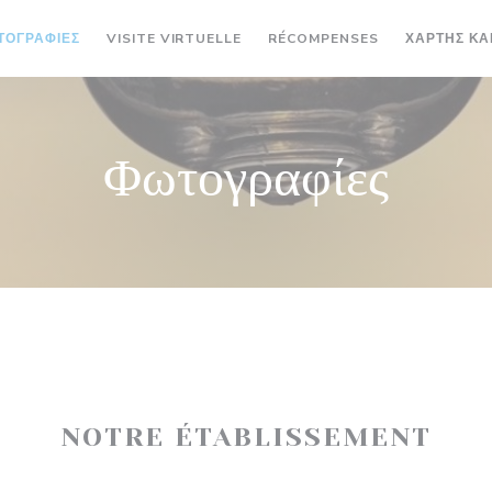
((ΑΝΟΊΓΕΙ ΣΕ ΝΈΟ ΠΑΡΆΘΥΡΟ))
((ΑΝΟΊΓΕΙ ΣΕ 
ΤΟΓΡΑΦΊΕΣ
VISITE VIRTUELLE
RÉCOMPENSES
ΧΆΡΤΗΣ ΚΑ
Φωτογραφίες
NOTRE ÉTABLISSEMENT