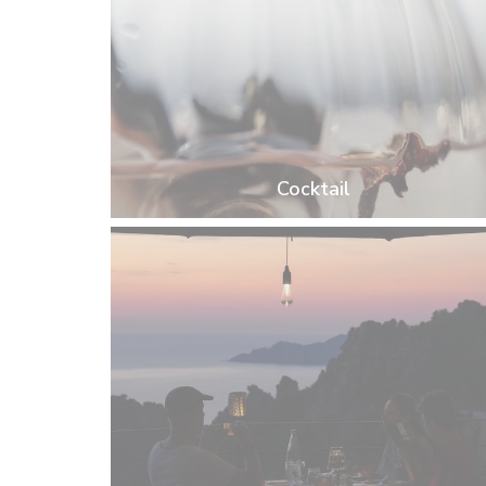
Cocktail