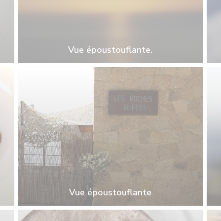
Vue époustouflante.
Vue époustouflante