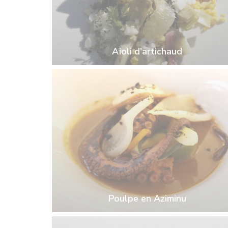
Aïoli d'artichaud
Poulpe en Aziminu