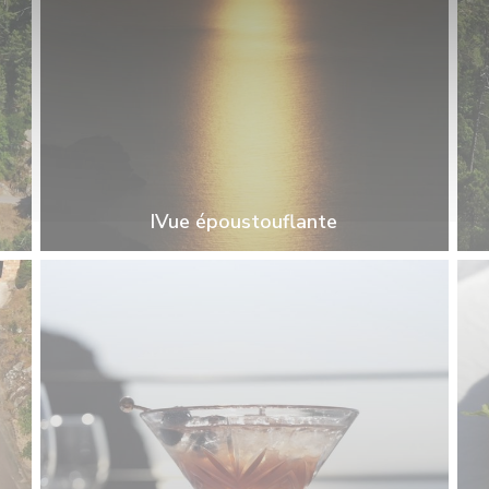
IVue époustouflante