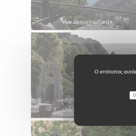
Vue époustouflante.
Ο ιστότοπος αυτός
O
Vue époustouflante