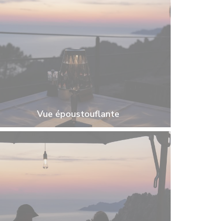
Vue époustouflante