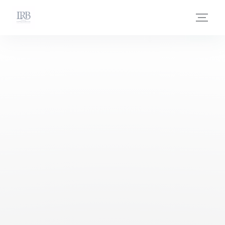
Πίνακας διαχείρισης "Μπισκότων" (Cookies)