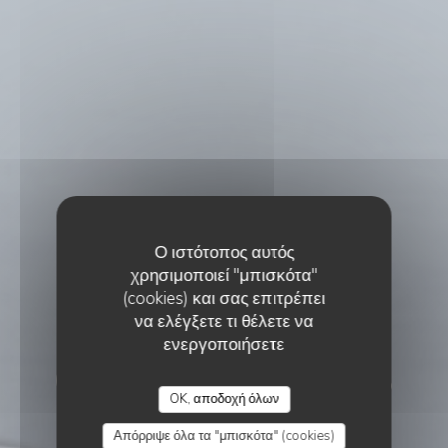
Ο ιστότοπος αυτός
χρησιμοποιεί "μπισκότα"
(cookies) και σας επιτρέπει
να ελέγξετε τι θέλετε να
ΠΑΡΑΔΟΣΙΑΚΌ ΕΣΤΙΑΤΌΡΙΟ
•
PIANA
ενεργοποιήσετε
CHALET LES ROCHES
OK, αποδοχή όλων
BLEUES
Απόρριψε όλα τα "μπισκότα" (cookies)