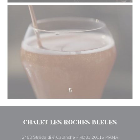
5
CHALET LES ROCHES BLEUES
((abre num
2450 Strada di e Calanche - RD81 20115 PIANA