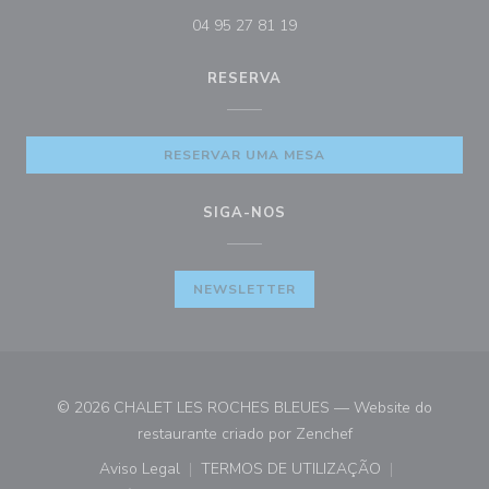
04 95 27 81 19
RESERVA
RESERVAR UMA MESA
SIGA-NOS
NEWSLETTER
© 2026 CHALET LES ROCHES BLEUES — Website do
((abre numa nova ja
restaurante criado por
Zenchef
Aviso Legal
TERMOS DE UTILIZAÇÃO
((abre numa nova janela))
((abre numa nova janela))