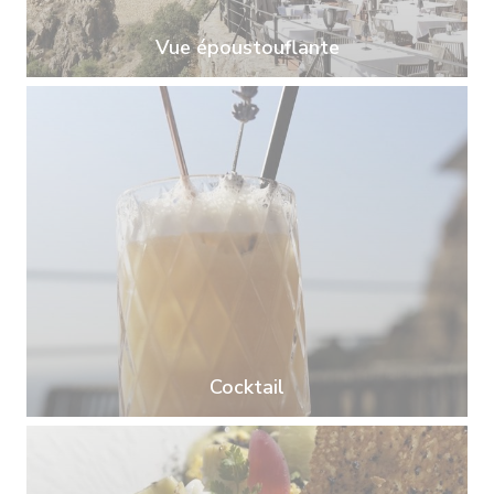
Vue époustouflante
Cocktail